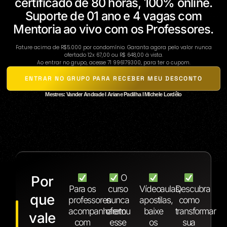
certificado de 80 horas, 100% online.
Suporte de 01 ano e 4 vagas com
Mentoria ao vivo com os Professores.
Fature acima de R$5.000 por condomínio. Garanta agora pelo valor nunca
ofertado 12x 67,00 ou R$ 648,00 ä vista.
Ao entrar no grupo, acesse 71 996179300, para ter o cupom.
ENTRAR NO GRUPO PARA RECEBER MEU DESCONTO
Mestres: Vander Andrade I Ariane Padilha I MIchele Lordêlo
O
Por
Para os
curso
Vídeoaulas,
Descubra
que
professores
nunca
apostilas,
como
acompanharem
ofertou
baixe
transformar
vale
com
esse
os
sua