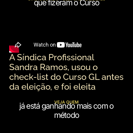
que fizeram o Curso
A Síndica Profissional
Sandra Ramos, usou o
check-list do Curso GL antes
da eleição, e foi eleita
VEJA QUEM
já está ganhando mais com o
método