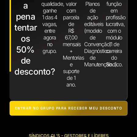
a
qualidade,
valor
Planos
função
ganhe
com
de
em
pena
1 das 4
parcela
ação
profissão
vagas,
de
editáveis
lucrativa,
tentar
entre
R$
(modelo
com o
os
agora
67,00
de
módulo
no
mensais
Convenção,
11 de
50%
grupo.
+
Diagnóstico
carreira
Mentorias
de
do
de
e
Manutenção...).
Síndico.
desconto?
suporte
de 1
ano.
ENTRAR NO GRUPO PARA RECEBER MEU DESCONTO
SÍNDICOS GL'S - GESTORES E LÍDERES