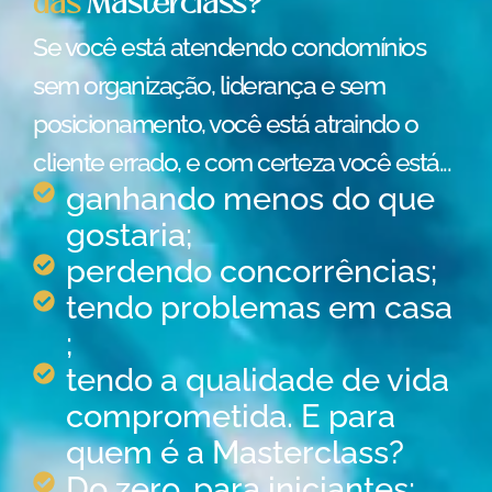
das
Masterclass?
Se você está atendendo condomínios
sem organização, liderança e sem
posicionamento, você está atraindo o
cliente errado, e com certeza você está...
ganhando menos do que
gostaria;
perdendo concorrências;
tendo problemas em casa
;
tendo a qualidade de vida
comprometida. E para
quem é a Masterclass?
Do zero, para iniciantes;