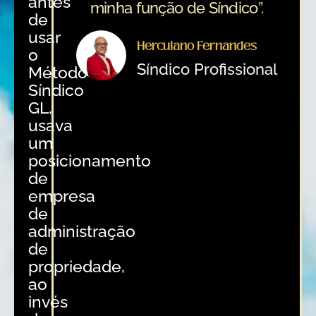
antes
minha função de Síndico”.
de
usar
Herculano Fernandes
o
Síndico Profissional
Método
Síndico
GL,
usava
um
posicionamento
de
empresa
de
administração
de
propriedade,
ao
invés