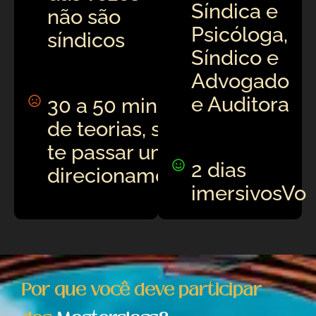
Síndica e
não são
Psicóloga,
síndicos
Síndico e
Advogado
e Auditora
30 a 50 minutos
de teorias, sem
te passar um
2 dias
direcionamento
imersivosVo
Por que você deve participar