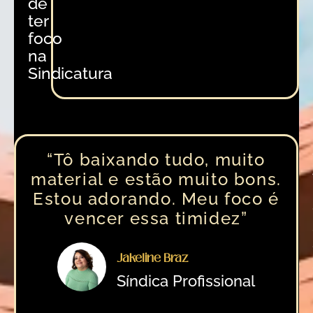
de
ter
foco
na
Sindicatura
“Tô baixando tudo, muito
material e estão muito bons.
Estou adorando. Meu foco é
vencer essa timidez”
Jakeline Braz
Síndica Profissional