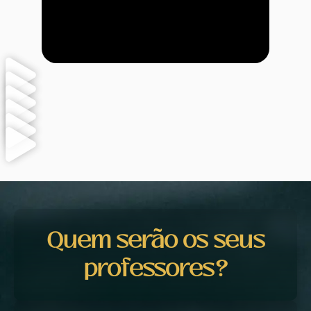
Rildo Oliveira
Síndico profissional
Quem serão os seus
professores?