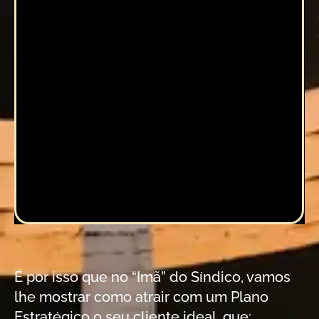
É por isso que no “Imã” do Síndico, vamos
lhe mostrar como atrair com um Plano
Estratégico o seu cliente ideal, que: